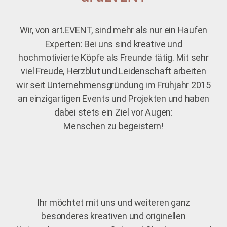
Wir, von art.EVENT, sind mehr als nur ein Haufen
Experten: Bei uns sind kreative und
hochmotivierte Köpfe als Freunde tätig. Mit sehr
viel Freude, Herzblut und Leidenschaft arbeiten
wir seit Unternehmensgründung im Frühjahr 2015
an einzigartigen Events und Projekten und haben
dabei stets ein Ziel vor Augen:
Menschen zu begeistern!
Mit
de
m
Lad
en
des
Vid
Ihr möchtet mit uns und weiteren ganz
eos
akz
besonderes kreativen und originellen
epti