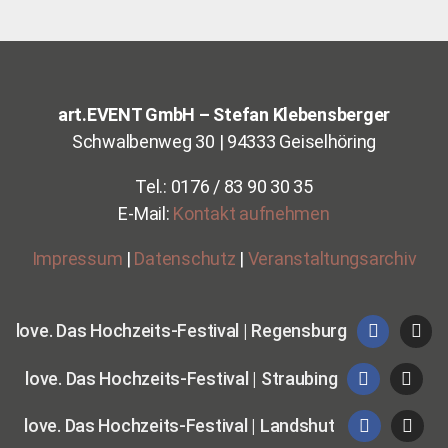
Vim
eo
imm
er
ents
art.EVENT GmbH – Stefan Klebensberger
perr
en
Schwalbenweg 30 | 94333 Geiselhöring
Tel.: 0176 / 83 90 30 35
E-Mail:
Kontakt aufnehmen
Impressum
|
Datenschutz
|
Veranstaltungsarchiv
love. Das Hochzeits-Festival | Regensburg
love. Das Hochzeits-Festival | Straubing
love. Das Hochzeits-Festival | Landshut