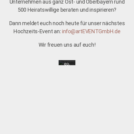
Unternehmen aus ganz Ost- und Oberbayern rund
ere
n
500 Heiratswillige beraten und inspirieren?
Sie
die
Dann meldet euch noch heute für unser nächstes
Dat
ens
Hochzeits-Event an:
info@artEVENTGmbH.de
chu
tzer
klär
Wir freuen uns auf euch!
ung
von
Vim
eo.
Meh
r
erfa
hre
n
Vi
de
o
la
de
n